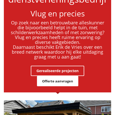
Vlug en precies
Op zoek naar een betrouwbare alleskunner
die bijvoorbeeld helpt in de tuin, met
schilderwerkzaamheden of met zonwering?
Vlug en precies heeft ruime ervaring op
diverse vakgebieden.
Daarnaast beschikt Erik de Vries over een
breed netwerk waardoor hij elke uitdaging
graag met u aan gaat!
Gerealiseerde projecten
Offerte aanvragen