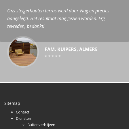
Ons steigerhouten terras werd door Vlug en precies
aangelegd. Het resultaat mag gezien worden. Erg
tevreden, bedankt!
FAM. KUIPERS, ALMERE
Sitemap
Contact
Diensten
Buitenverblijven